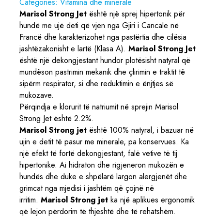
Categories:
Vitamina dhe minerale
Marisol Strong Jet
është një sprej hipertonik për
hundë me ujë deti që vjen nga Gjiri i Cancale në
Francë dhe karakterizohet nga pastërtia dhe cilësia
jashtëzakonisht e lartë (Klasa A).
Marisol Strong Jet
është një dekongjestant hundor plotësisht natyral që
mundëson pastrimin mekanik dhe çlirimin e traktit të
sipërm respirator, si dhe reduktimin e ënjtjes së
mukozave.
Përqindja e klorurit të natriumit në sprejin Marisol
Strong Jet është 2.2%.
Marisol Strong jet
është 100% natyral, i bazuar në
ujin e detit të pasur me minerale, pa konservues. Ka
një efekt të fortë dekongjestant, falë vetive të tij
hipertonike. Ai hidraton dhe rigjeneron mukozën e
hundës dhe duke e shpëlarë largon alergjenët dhe
grimcat nga mjedisi i jashtëm që çojnë në
irritim.
Marisol Strong jet
ka një aplikues ergonomik
që lejon përdorim të thjeshtë dhe të rehatshëm.