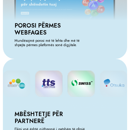
POROSI PËRMES
WEBFAQES
Mundësojmë porosi më të lehta dhe më të
shpejta përmes platformës sonë digjitale.
MBËSHTETJE PËR
PARTNERË
Ekipi ynë është gjithmonë i gatshëm të ofrojë