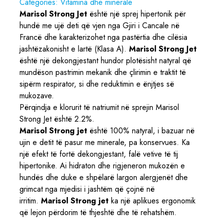
Categories:
Vitamina dhe minerale
Marisol Strong Jet
është një sprej hipertonik për
hundë me ujë deti që vjen nga Gjiri i Cancale në
Francë dhe karakterizohet nga pastërtia dhe cilësia
jashtëzakonisht e lartë (Klasa A).
Marisol Strong Jet
është një dekongjestant hundor plotësisht natyral që
mundëson pastrimin mekanik dhe çlirimin e traktit të
sipërm respirator, si dhe reduktimin e ënjtjes së
mukozave.
Përqindja e klorurit të natriumit në sprejin Marisol
Strong Jet është 2.2%.
Marisol Strong jet
është 100% natyral, i bazuar në
ujin e detit të pasur me minerale, pa konservues. Ka
një efekt të fortë dekongjestant, falë vetive të tij
hipertonike. Ai hidraton dhe rigjeneron mukozën e
hundës dhe duke e shpëlarë largon alergjenët dhe
grimcat nga mjedisi i jashtëm që çojnë në
irritim.
Marisol Strong jet
ka një aplikues ergonomik
që lejon përdorim të thjeshtë dhe të rehatshëm.