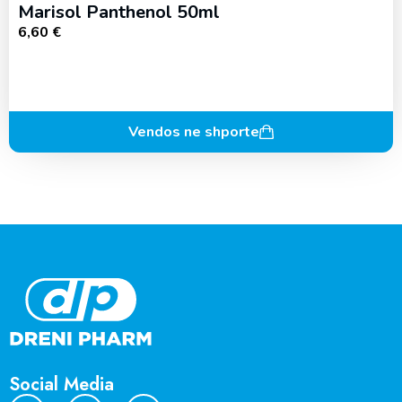
Marisol Panthenol 50ml
6,60
€
Vendos ne shporte
Social Media