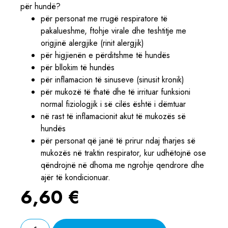
për hundë?
për personat me rrugë respiratore të
pakalueshme, ftohje virale dhe teshtitje me
origjinë alergjike (rinit alergjik)
për higjienën e përditshme të hundës
për bllokim të hundës
për inflamacion të sinuseve (sinusit kronik)
për mukozë të thatë dhe të irrituar funksioni
normal fiziologjik i së cilës është i dëmtuar
në rast të inflamacionit akut të mukozës së
hundës
për personat që janë të prirur ndaj tharjes së
mukozës në traktin respirator, kur udhëtojnë ose
qëndrojnë në dhoma me ngrohje qendrore dhe
ajër të kondicionuar.
6,60
€