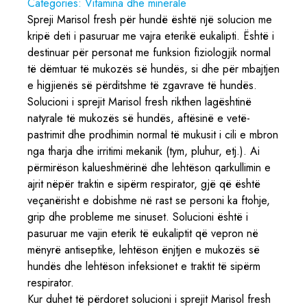
Categories:
Vitamina dhe minerale
Spreji Marisol fresh për hundë është një solucion me
kripë deti i pasuruar me vajra eterikë eukalipti. Është i
destinuar për personat me funksion fiziologjik normal
të dëmtuar të mukozës së hundës, si dhe për mbajtjen
e higjienës së përditshme të zgavrave të hundës.
Solucioni i sprejit Marisol fresh rikthen lagështinë
natyrale të mukozës së hundës, aftësinë e vetë-
pastrimit dhe prodhimin normal të mukusit i cili e mbron
nga tharja dhe irritimi mekanik (tym, pluhur, etj.). Ai
përmirëson kalueshmërinë dhe lehtëson qarkullimin e
ajrit nëpër traktin e sipërm respirator, gjë që është
veçanërisht e dobishme në rast se personi ka ftohje,
grip dhe probleme me sinuset. Solucioni është i
pasuruar me vajin eterik të eukaliptit që vepron në
mënyrë antiseptike, lehtëson ënjtjen e mukozës së
hundës dhe lehtëson infeksionet e traktit të sipërm
respirator.
Kur duhet të përdoret solucioni i sprejit Marisol fresh