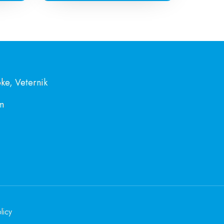
ke, Veternik
m
licy