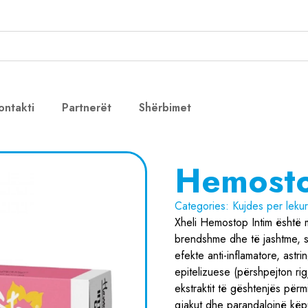
ontakti
Partnerët
Shërbimet
Hemosto
Categories:
Kujdes per leku
Xheli Hemostop Intim është 
brendshme dhe të jashtme, si
efekte anti-inflamatore, ast
epitelizuese (përshpejton rig
ekstraktit të gështenjës përm
gjakut dhe parandalojnë këpu