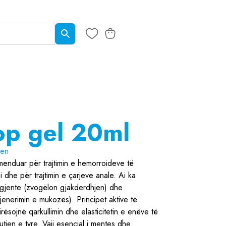
p gel 20ml
ren
menduar për trajtimin e hemorroideve të
 dhe për trajtimin e çarjeve anale. Ai ka
ringjente (zvogëlon gjakderdhjen) dhe
jenerimin e mukozës). Principet aktive të
irësojnë qarkullimin dhe elasticitetin e enëve të
tjen e tyre. Vaji esencial i mentes dhe