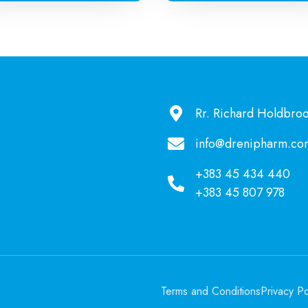
Rr. Richard Holdbroo
info@drenipharm.co
+383 45 434 440
+383 45 807 978
Terms and Conditions
Privacy Po