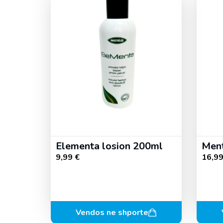
Elementa losion 200ml
Ment
9,99
€
16,9
Vendos ne shporte