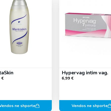
aSkin
Hypervag intim vag.
9
€
6,99
€
Vendos ne shporte
Vendos ne shporte