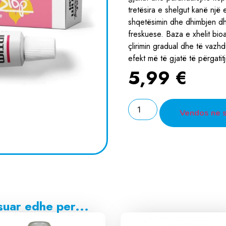
tretësira e shelgut kanë një 
shqetësimin dhe dhimbjen dh
freskuese. Baza e xhelit bioa
çlirimin gradual dhe të vazh
efekt më të gjatë të përgatitj
5,99
€
Vendos ne 
suar edhe per...