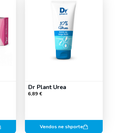
Dr Plant Urea
6,89
€
Vendos ne shporte