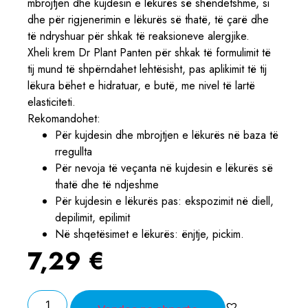
mbrojtjen dhe kujdesin e lëkurës së shëndetshme, si
dhe për rigjenerimin e lëkurës së thatë, të çarë dhe
të ndryshuar për shkak të reaksioneve alergjike.
Xheli krem Dr Plant Panten për shkak të formulimit të
tij mund të shpërndahet lehtësisht, pas aplikimit të tij
lëkura bëhet e hidratuar, e butë, me nivel të lartë
elasticiteti.
Rekomandohet:
Për kujdesin dhe mbrojtjen e lëkurës në baza të
rregullta
Për nevoja të veçanta në kujdesin e lëkurës së
thatë dhe të ndjeshme
Për kujdesin e lëkurës pas: ekspozimit në diell,
depilimit, epilimit
Në shqetësimet e lëkurës: ënjtje, pickim.
7,29
€