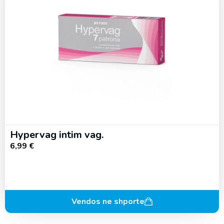
Hypervag intim vag.
6,99
€
Vendos ne shporte