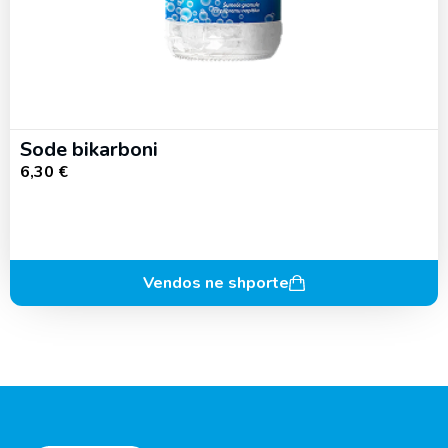
Sode bikarboni
6,30
€
Vendos ne shporte