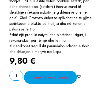
thonjve, i cili nuk është vetëm problem estetik, por
edhe shëndetësor (kafshimi i thonjve mund të
shkaktojë infeksion mykotik të gishtërinjve dhe në
gojë). Xheli Grozozo duhet të aplikohet në të gjithë
sipërfaqen e pllakës së thoit, si dhe në zonën e
palosjeve të thoit.
Është një produkt natyral dhe plotësisht i sigurt, i
rekomanduar për fëmijë dhe të rritur.
Kur aplikohet rregullisht parandalon ndarjen e thoit
dhe shfaqjen e thonjve me luspa.
9,80
€
Vendos ne shporte