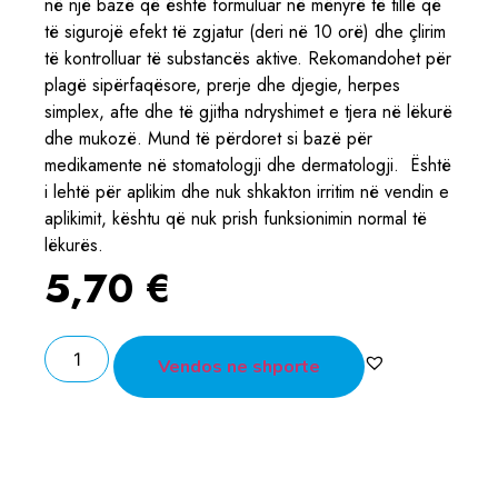
në një bazë që është formuluar në mënyrë të tillë që
të sigurojë efekt të zgjatur (deri në 10 orë) dhe çlirim
të kontrolluar të substancës aktive. Rekomandohet për
plagë sipërfaqësore, prerje dhe djegie, herpes
simplex, afte dhe të gjitha ndryshimet e tjera në lëkurë
dhe mukozë. Mund të përdoret si bazë për
medikamente në stomatologji dhe dermatologji. Është
i lehtë për aplikim dhe nuk shkakton irritim në vendin e
aplikimit, kështu që nuk prish funksionimin normal të
lëkurës.
5,70
€
Vendos ne shporte