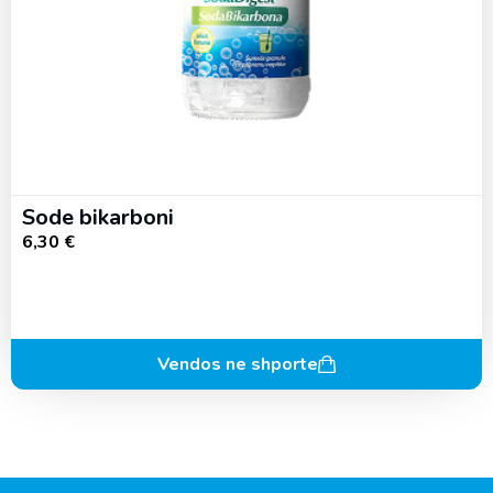
Sode bikarboni
6,30
€
Vendos ne shporte