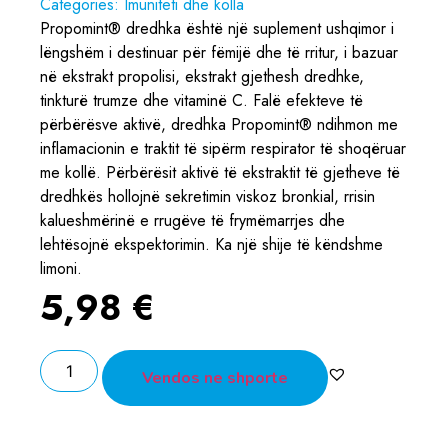
Categories:
Imuniteti dhe kolla
Propomint® dredhka është një suplement ushqimor i
lëngshëm i destinuar për fëmijë dhe të rritur, i bazuar
në ekstrakt propolisi, ekstrakt gjethesh dredhke,
tinkturë trumze dhe vitaminë C. Falë efekteve të
përbërësve aktivë, dredhka Propomint® ndihmon me
inflamacionin e traktit të sipërm respirator të shoqëruar
me kollë. Përbërësit aktivë të ekstraktit të gjetheve të
dredhkës hollojnë sekretimin viskoz bronkial, rrisin
kalueshmërinë e rrugëve të frymëmarrjes dhe
lehtësojnë ekspektorimin. Ka një shije të këndshme
limoni.
5,98
€
Vendos ne shporte