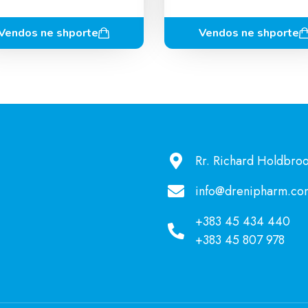
Vendos ne shporte
Vendos ne shporte
Rr. Richard Holdbroo
info@drenipharm.co
+383 45 434 440
+383 45 807 978