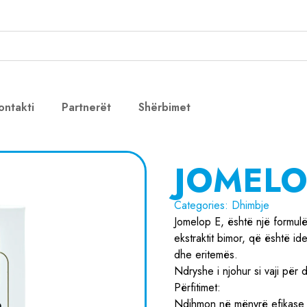
ontakti
Partnerët
Shërbimet
JOMELO
Categories:
Dhimbje
Jomelop E, është një formulë m
ekstraktit bimor, që është i
dhe eritemës.
Ndryshe i njohur si vaji për 
Përfitimet:
Ndihmon në mënyrë efikase q