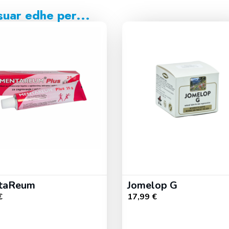
suar edhe per...
taReum
Jomelop G
€
17,99
€