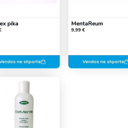
ex pika
MentaReum
€
9,99
€
Vendos ne shporte
Vendos ne shporte