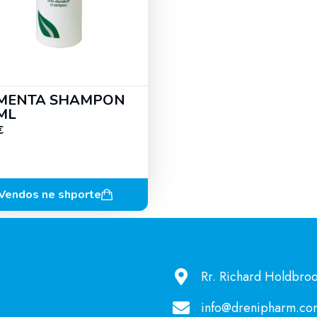
MENTA SHAMPON
ML
€
Vendos ne shporte
Rr. Richard Holdbroo
info@drenipharm.co