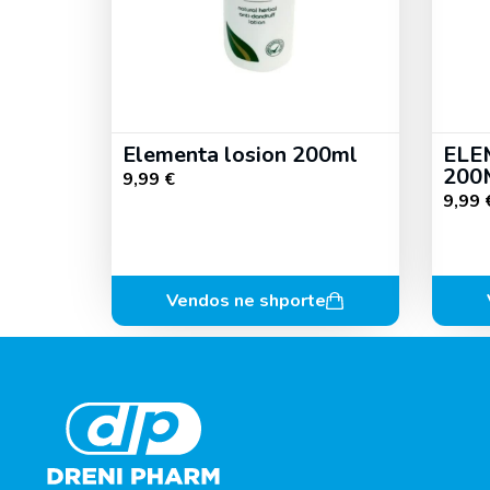
Elementa losion 200ml
ELE
200
9,99
€
9,99
Vendos ne shporte