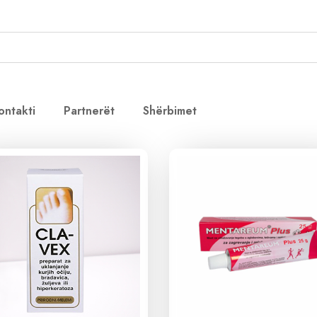
ontakti
Partnerët
Shërbimet