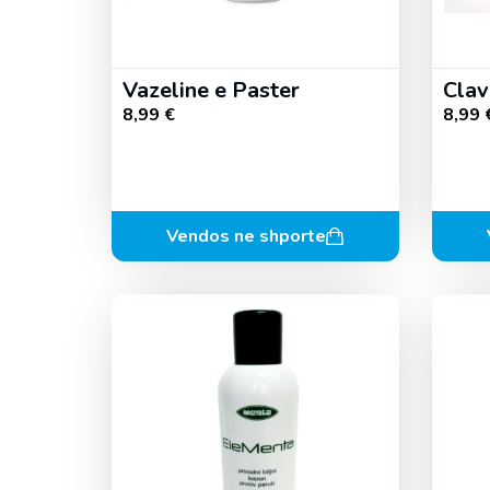
Vazeline e Paster
Clav
8,99
€
8,99
Vendos ne shporte