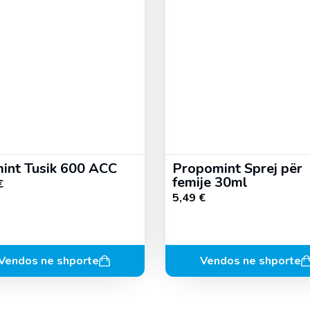
int Tusik 600 ACC
Propomint Sprej për
femije 30ml
€
5,49
€
Vendos ne shporte
Vendos ne shporte