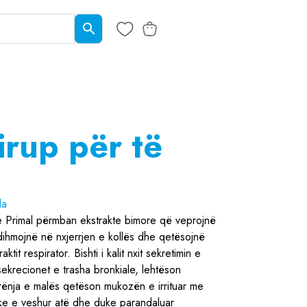
irup për të
la
 Primal përmban ekstrakte bimore që veprojnë
ihmojnë në nxjerrjen e kollës dhe qetësojnë
tit respirator. Bishti i kalit nxit sekretimin e
sekrecionet e trasha bronkiale, lehtëson
Rrënja e malës qetëson mukozën e irrituar me
ke e veshur atë dhe duke parandaluar