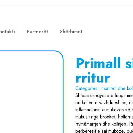
ontakti
Partnerët
Shërbimet
Primall s
rritur
Categories:
Imuniteti dhe kol
Shtesa ushqyese e lëngshme
në kollën e vazhdueshme, nd
inflamacionin e mukozës së trak
mukusit nga bronket, hollon 
frymëmarrjen dhe kollitjen. 
përbërësit e saj mukozë, du