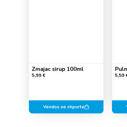
Zmajac sirup 100ml
Pulm
5,99
€
5,59
Vendos ne shporte