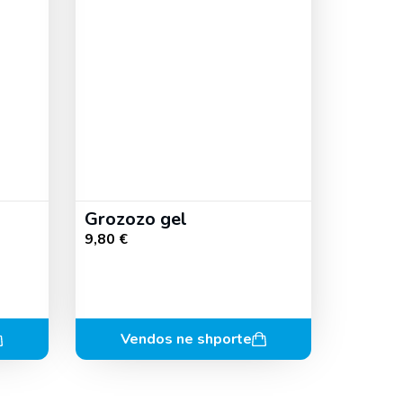
Grozozo gel
9,80
€
Vendos ne shporte