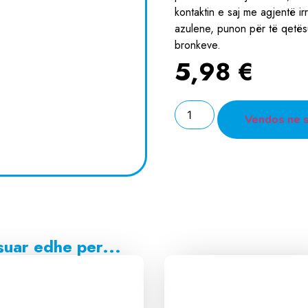
kontaktin e saj me agjentë irr
azulene, punon për të qetës
bronkeve.
5,98
€
Vendos ne 
suar edhe per...